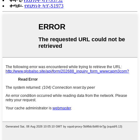
ቀዳሚ፡
የደህንነት ካፕ-S3752
ቀጣይ፡-
የደህንነት ካፕ-S1973