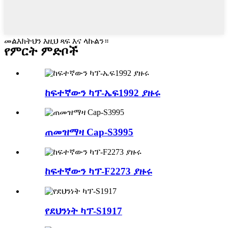
መልእክትህን እዚህ ጻፍ እና ላኩልን።
የምርት ምድቦች
ከፍተኛውን ካፕ-ኤፍ1992 ያዙሩ
ጠመዝማዛ Cap-S3995
ከፍተኛውን ካፕ-F2273 ያዙሩ
የደህንነት ካፕ-S1917