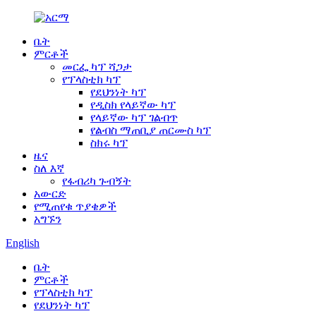
ቤት
ምርቶች
መርፌ ካፕ ሻጋታ
የፕላስቲክ ካፕ
የደህንነት ካፕ
የዲስክ የላይኛው ካፕ
የላይኛው ካፕ ገልብጥ
የልብስ ማጠቢያ ጠርሙስ ካፕ
ስክሩ ካፕ
ዜና
ስለ እኛ
የፋብሪካ ጉብኝት
አውርድ
የሚጠየቁ ጥያቄዎች
አግኙን
English
ቤት
ምርቶች
የፕላስቲክ ካፕ
የደህንነት ካፕ