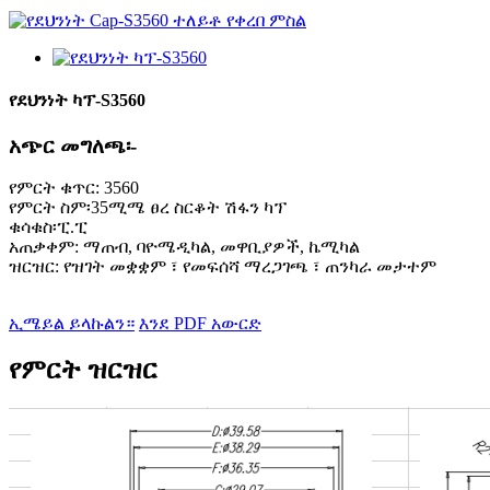
የደህንነት ካፕ-S3560
አጭር መግለጫ፡-
የምርት ቁጥር: 3560
የምርት ስም፡35ሚሜ ፀረ ስርቆት ሽፋን ካፕ
ቁሳቁስ፡ፒ.ፒ
አጠቃቀም: ማጠብ, ባዮሜዲካል, መዋቢያዎች, ኬሚካል
ዝርዝር: የዝገት መቋቋም ፣ የመፍሰሻ ማረጋገጫ ፣ ጠንካራ መታተም
ኢሜይል ይላኩልን።
እንደ PDF አውርድ
የምርት ዝርዝር