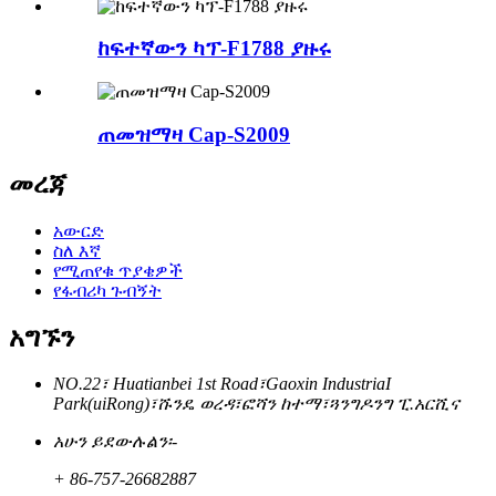
ከፍተኛውን ካፕ-F1788 ያዙሩ
ጠመዝማዛ Cap-S2009
መረጃ
አውርድ
ስለ እኛ
የሚጠየቁ ጥያቄዎች
የፋብሪካ ጉብኝት
አግኙን
NO.22፣ Huatianbei 1st Road፣Gaoxin IndustriaI
Park(uiRong)፣ሹንዴ ወረዳ፣ፎሻን ከተማ፣ጓንግዶንግ ፒ.አርሺና
አሁን ይደውሉልን፡-
+ 86-757-26682887