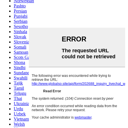
Norwegian
Pashto
Persian
Punjabi
Serbian
Sesotho
Sinhala
Slovak
Slovenian
Somali
Samoan
Scots Gaelic
Shona
Sindhi
Sundanese
Swahili
Tajik
Tamil
Telugu
Thai
Ukrainian
Urdu
Uzbek
Vietnamese
Welsh