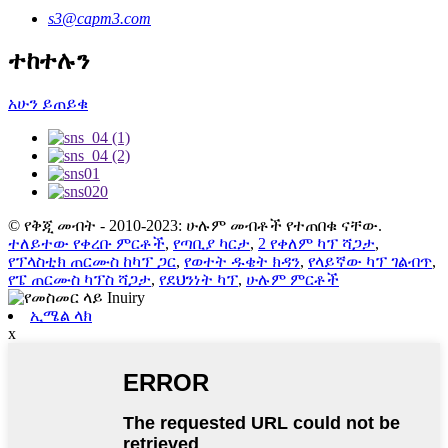
s3@capm3.com
ተከተሉን
አሁን ይጠይቁ
© የቅጂ መብት - 2010-2023: ሁሉም መብቶች የተጠበቁ ናቸው.
ተለይተው የቀረቡ ምርቶች
,
የጣቢያ ካርታ
,
2 የቀለም ካፕ ሻጋታ
,
የፕላስቲክ ጠርሙስ ከካፕ ጋር
,
የወተት ዱቄት ክዳን
,
የላይኛው ካፕ ገልብጥ
,
የፔ ጠርሙስ ካፕስ ሻጋታ
,
የደህንነት ካፕ
,
ሁሉም ምርቶች
ኢሜል ላክ
x